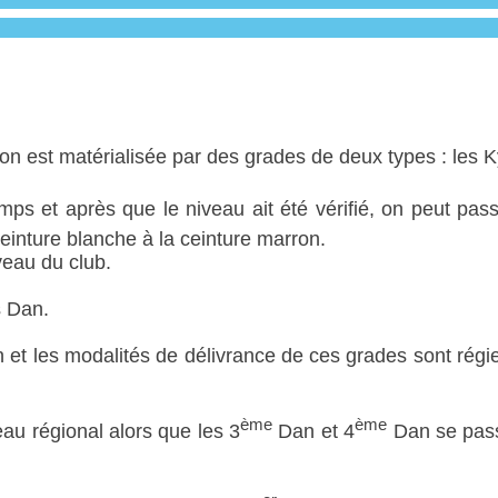
ion est matérialisée par des grades de deux types : les K
mps et après que le niveau ait été vérifié, on peut pas
einture blanche à la ceinture marron.
veau du club.
s Dan.
 et les modalités de délivrance de ces grades sont régies
ème
ème
u régional alors que les 3
Dan et 4
Dan se passe