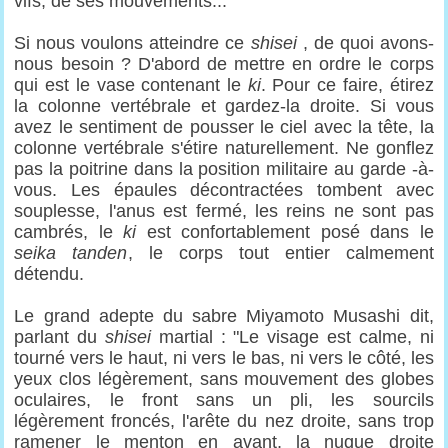
vifs, de ses mouvements...
Si nous voulons atteindre ce
shisei
, de quoi avons-
nous besoin ? D'abord de mettre en ordre le corps
qui est le vase contenant le
ki
. Pour ce faire, étirez
la colonne vertébrale et gardez-la droite. Si vous
avez le sentiment de pousser le ciel avec la tête, la
colonne vertébrale s'étire naturellement. Ne gonflez
pas la poitrine dans la position militaire au garde -à-
vous. Les épaules décontractées tombent avec
souplesse, l'anus est fermé, les reins ne sont pas
cambrés, le
ki
est confortablement posé dans le
seika tanden
, le corps tout entier calmement
détendu.
Le grand adepte du sabre Miyamoto Musashi dit,
parlant du
shisei
martial : "Le visage est calme, ni
tourné vers le haut, ni vers le bas, ni vers le côté, les
yeux clos légèrement, sans mouvement des globes
oculaires, le front sans un pli, les sourcils
légèrement froncés, l'arête du nez droite, sans trop
ramener le menton en avant, la nuque droite