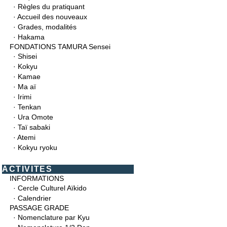
·
Règles du pratiquant
·
Accueil des nouveaux
·
Grades, modalités
·
Hakama
FONDATIONS TAMURA Sensei
·
Shisei
·
Kokyu
·
Kamae
·
Ma aï
·
Irimi
·
Tenkan
·
Ura Omote
·
Taï sabaki
·
Atemi
·
Kokyu ryoku
ACTIVITES
INFORMATIONS
·
Cercle Culturel Aïkido
·
Calendrier
PASSAGE GRADE
·
Nomenclature par Kyu