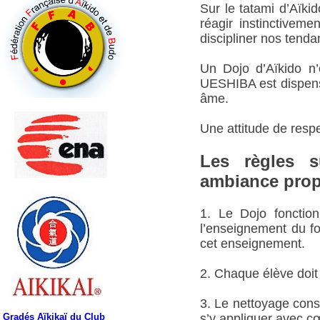
Sur le tatami d’Aïki
réagir instinctiveme
discipliner nos tend
Un Dojo d’Aïkido n’
UESHIBA est dispensé
âme.
Une attitude de respe
Les règles s
ambiance propi
1. Le Dojo fonction
l’enseignement du fo
cet enseignement.
2. Chaque élève doit 
3. Le nettoyage const
Gradés Aïkikaï du Club
s’y appliquer avec c