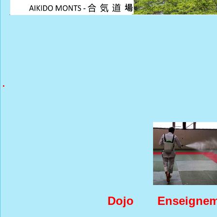
.
.
Dojo
Enseignem