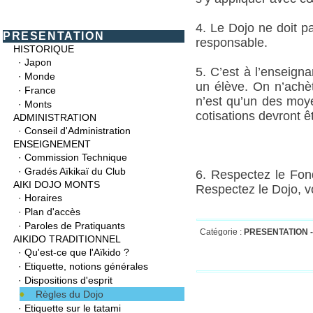
4. Le Dojo ne doit pa
PRESENTATION
responsable.
HISTORIQUE
·
Japon
5. C’est à l’enseign
·
Monde
un élève. On n’achèt
·
France
n’est qu’un des moy
·
Monts
cotisations devront ê
ADMINISTRATION
·
Conseil d'Administration
ENSEIGNEMENT
* N.B. : dans
·
Commission Technique
·
Gradés Aïkikaï du Club
6. Respectez le Fond
AIKI DOJO MONTS
Respectez le Dojo, v
·
Horaires
·
Plan d'accès
·
Paroles de Pratiquants
Catégorie :
PRESENTATION 
AIKIDO TRADITIONNEL
·
Qu'est-ce que l'Aïkido ?
·
Etiquette, notions générales
·
Dispositions d'esprit
Règles du Dojo
·
Etiquette sur le tatami