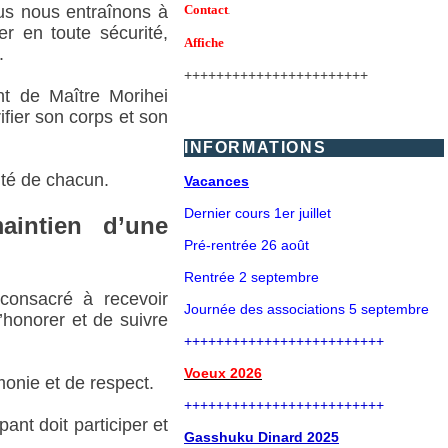
ous nous entraînons à
Contact
.
er en toute sécurité,
Affiche
.
+++++++++++++++++++++++
nt de Maître Morihei
fier son corps et son
INFORMATIONS
ité de chacun.
Vacances
Dernier cours 1er juillet
aintien d’une
Pré-rentrée 26 août
Rentrée 2 septembre
 consacré à recevoir
Journée des associations 5 septembre
’honorer et de suivre
+++++++++++++++++++++++++
Voeux 202
6
monie et de respect.
+++++++++++++++++++++++++
ant doit participer et
Gasshuku Dinard 2025