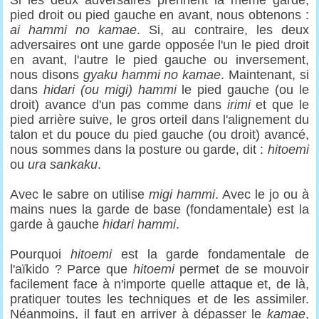
Si les deux adversaires prennent la même garde,
pied droit ou pied gauche en avant, nous obtenons :
ai hammi no kamae
. Si, au contraire, les deux
adversaires ont une garde opposée l'un le pied droit
en avant, l'autre le pied gauche ou inversement,
nous disons
gyaku hammi no kamae
. Maintenant, si
dans
hidari (ou migi) hammi
le pied gauche (ou le
droit) avance d'un pas comme dans
irimi
et que le
pied arrière suive, le gros orteil dans l'alignement du
talon et du pouce du pied gauche (ou droit) avancé,
nous sommes dans la posture ou garde, dit :
hitoemi
ou
ura sankaku
.
Avec le sabre on utilise
migi hammi
. Avec le jo ou à
mains nues la garde de base (fondamentale) est la
garde à gauche
hidari hammi
.
Pourquoi
hitoemi
est la garde fondamentale de
l'aïkido ? Parce que
hitoemi
permet de se mouvoir
facilement face à n'importe quelle attaque et, de là,
pratiquer toutes les techniques et de les assimiler.
Néanmoins, il faut en arriver à dépasser le
kamae
,