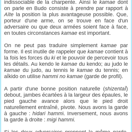
indissociable de la charpente. Ainsi le
kamae
dont
on parle en Budo consiste à prendre par rapport à
Aïte
la position la plus avantageuse possible. Que,
porteur d'une arme, on se trouve en face d'un
adversaire ou que deux armées soient face à face,
en toutes circonstances
kamae
est important.
On ne peut pas traduire simplement
kamae
par
forme. Il est inutile de rappeler que
kamae
contient à
la fois les forces du
ki
et le pouvoir de percevoir tous
les détails. Au kendo le
kamae
du kendo; au judo le
kamae
du judo, au tennis le
kamae
du tennis; en
aÏkido on utilise
hammi no kamae
(garde de profil).
A partir d'une bonne position naturelle (
shizentaÏ
)
debout, jambes écartées à la largeur des épaules, le
pied gauche avance alors que le pied droit
naturellement entraîné, pivote. Nous avons la garde
à gauche :
hidari hamm
i. Inversement, nous avons
la garde à droite :
migi hammi.