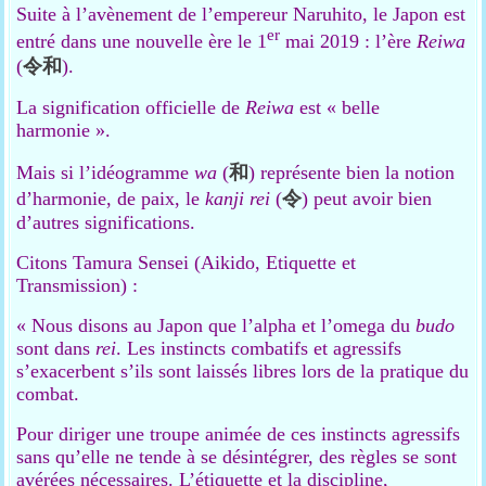
Suite à l’avènement de l’empereur Naruhito, le Japon est
er
entré dans une nouvelle ère le 1
mai 2019 : l’ère
Reiwa
(
令
和
).
La signification officielle de
Reiwa
est « belle
harmonie ».
Mais si l’idéogramme
wa
(
和
) représente bien la notion
d’harmonie, de paix, le
kanji
rei
(
令
) peut avoir bien
d’autres significations.
Citons Tamura Sensei (Aikido, Etiquette et
Transmission) :
« Nous disons au Japon que l’alpha et l’omega du
budo
sont dans
rei
. Les instincts combatifs et agressifs
s’exacerbent s’ils sont laissés libres lors de la pratique du
combat.
Pour diriger une troupe animée de ces instincts agressifs
sans qu’elle ne tende à se désintégrer, des règles se sont
avérées nécessaires. L’étiquette et la discipline,