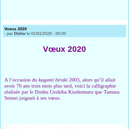
.
.
Voeux 2020
- par
Didier
le 01/01/2020 - 00:00
Vœux 2020
.
.
A l’occasion du
kagami biraki
2003, alors qu’il allait
avoir 70 ans trois mois plus tard, voici la calligraphie
réalisée par le Doshu Ueshiba Kisshomaru que Tamura
Sensei joignait à ses vœux.
.
.