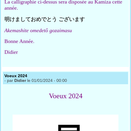
La calligraphie ci-dessus sera disposée au Kamiza cette
année.
明けましておめでとう
ございます
Akemashite omedetô
gozaimasu
Bonne Année.
Didier
Voeux 2024
- par
Didier
le 01/01/2024 - 00:00
Voeux 2024