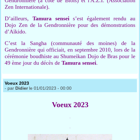
Gendronnière (à côté de Blois) et l'A.Z.I. (Association
Zen Internationale).
D’ailleurs,
Tamura
sensei
s’est également rendu au
Dojo Zen de la Gendronnière pour des démonstrations
d’Aïkido.
C’est la Sangha (communauté des moines) de la
Gendronnière qui officiait, en septembre 2010, lors de la
cérémonie boudhiste au Shumeikan Dojo de Bras pour le
49 ème jour du décès de
Tamura
sensei
.
Voeux 2023
- par
Didier
le 01/01/2023 - 00:00
Voeux 2023
.
.