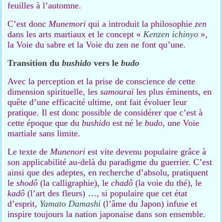
feuilles à l’automne.
C’est donc
Munemori
qui a introduit la philosophie
zen
dans les arts martiaux et le concept «
Kenzen ichinyo
»,
la Voie du sabre et la Voie du zen ne font qu’une.
Transition du
bushido
vers le
budo
Avec la perception et la prise de conscience de cette
dimension spirituelle, les
samouraï
les plus éminents, en
quête d’une efficacité ultime, ont fait évoluer leur
pratique. Il est donc possible de considérer que c’est à
cette époque que du
bushido
est né le
budo
, une Voie
martiale sans limite.
Le texte de
Munenori
est vite devenu populaire grâce à
son applicabilité au-delà du paradigme du guerrier. C’est
ainsi que des adeptes, en recherche d’absolu, pratiquent
le
shodô
(la calligraphie), le
chadô
(la voie du thé), le
kadô
(l’art des fleurs) …, si populaire que cet état
d’esprit,
Yamato Damashi
(l’âme du Japon) infuse et
inspire toujours la nation japonaise dans son ensemble.