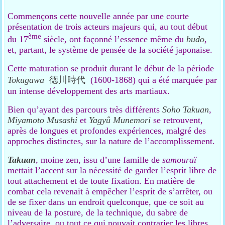
Commençons cette nouvelle année par une courte
présentation de trois acteurs majeurs qui, au tout début
ème
du 17
siècle, ont façonné l’essence même du
budo
,
et, partant, le système de pensée de la société japonaise.
Cette maturation se produit durant le début de la période
Tokugawa
徳川時代
(1600-1868) qui a été marquée par
un intense développement des arts martiaux.
Bien qu’ayant des parcours très différents
Soho
Takuan
,
Miyamoto Musashi
et
Yagyû Munemori
se retrouvent,
après de longues et profondes expériences, malgré des
approches distinctes, sur la nature de l’accomplissement.
Takuan
, moine zen, issu d’une famille de
samouraï
mettait l’accent sur la nécessité de garder l’esprit libre de
tout attachement et de toute fixation. En matière de
combat cela revenait à empêcher l’esprit de s’arrêter, ou
de se fixer dans un endroit quelconque, que ce soit au
niveau de la posture, de la technique, du sabre de
l’adversaire, ou tout ce qui pouvait contrarier les libres