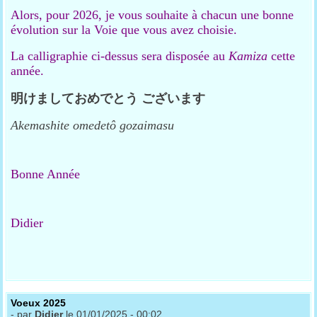
Alors, pour 2026, je vous souhaite à chacun une bonne
évolution sur la Voie que vous avez choisie.
La calligraphie ci-dessus sera disposée au
Kamiza
cette
année.
明けましておめでとう
ございます
Akemashite omedetô
gozaimasu
Bonne Année
Didier
Voeux 2025
- par
Didier
le 01/01/2025 - 00:02