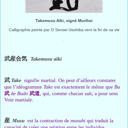
Takemusu Aïki, signé Morihei
Calligraphie peinte par O Sensei Ueshiba vers la fin de sa vie
.
.
武産合気
Takemusu aïki
.
武
Take
signifie martial. On peut d’ailleurs constater
que l’idéogramme
Take
est exactement le même que
Bu
武
de
Budo
武道
, qui, comme chacun sait, a pour sens
Voie martiale.
.
産
Musu
est la contraction de
musubi
qui traduit la
capacité de créer une relation entre les individus.