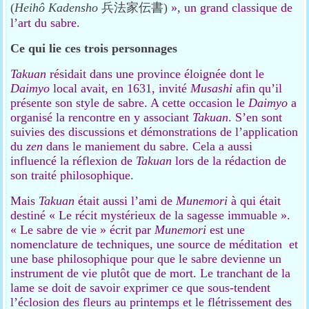
(
Heihô Kadensho
兵法家伝書)
», un grand classique de
l’art du sabre.
Ce qui lie ces trois personnages
Takuan
résidait dans une province éloignée dont le
Daimyo
local avait, en 1631, invité
Musashi
afin qu’il
présente son style de sabre. A cette occasion le
Daimyo
a
organisé la rencontre en y associant
Takuan
. S’en sont
suivies des discussions et démonstrations de l’application
du
zen
dans le maniement du sabre. Cela a aussi
influencé la réflexion de
Takuan
lors de la rédaction de
son traité philosophique.
Mais
Takuan
était aussi l’ami de
Munemori
à qui était
destiné « Le récit mystérieux de la sagesse immuable ».
« Le sabre de vie » écrit par
Munemori
est une
nomenclature de techniques, une source de méditation et
une base philosophique pour que le sabre devienne un
instrument de vie plutôt que de mort. Le tranchant de la
lame se doit de savoir exprimer ce que sous-tendent
l’éclosion des fleurs au printemps et le flétrissement des