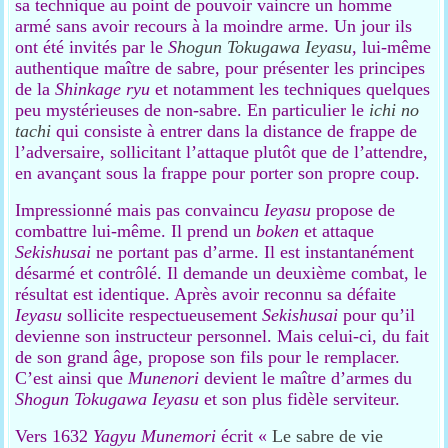
sa technique au point de pouvoir vaincre un homme
armé sans avoir recours à la moindre arme. Un jour ils
ont été invités par le
S
hogun Tokugawa Ieyasu
, lui-même
authentique maître de sabre, pour présenter les principes
de la
Shinkage ryu
et notamment les techniques quelques
peu mystérieuses de non-sabre. En particulier le
ichi no
tachi
qui consiste à entrer dans la distance de frappe de
l’adversaire, sollicitant l’attaque plutôt que de l’attendre,
en avançant sous la frappe pour porter son propre coup.
Impressionné mais pas convaincu
Ieyasu
propose de
combattre lui-même. Il prend un
boken
et attaque
Sekishusai
ne portant pas d’arme. Il est instantanément
désarmé et contrôlé. Il demande un deuxième combat, le
résultat est identique. Après avoir reconnu sa défaite
Ieyasu
sollicite respectueusement
Sekishusai
pour qu’il
devienne son instructeur personnel. Mais celui-ci, du fait
de son grand âge, propose son fils pour le remplacer.
C’est ainsi que
Munenori
devient le maître d’armes du
Shogun Tokugawa Ieyasu
et son plus fidèle serviteur.
Vers 1632
Yagyu Munemori
écrit «
Le sabre de vie