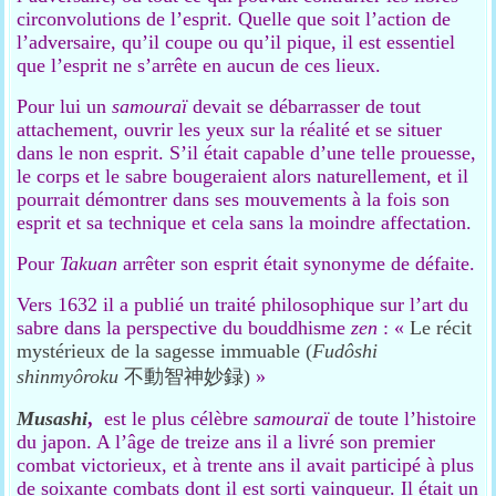
circonvolutions de l’esprit. Quelle que soit l’action de
l’adversaire, qu’il coupe ou qu’il pique, il est essentiel
que l’esprit ne s’arrête en aucun de ces lieux.
Pour lui un
samouraï
devait se débarrasser de tout
attachement, ouvrir les yeux sur la réalité et se situer
dans le non esprit. S’il était capable d’une telle prouesse,
le corps et le sabre bougeraient alors naturellement, et il
pourrait démontrer dans ses mouvements à la fois son
esprit et sa technique et cela sans la moindre affectation.
Pour
Takuan
arrêter son esprit était synonyme de défaite.
Vers 1632 il a publié un traité philosophique sur l’art du
sabre dans la perspective du bouddhisme
zen
: «
Le récit
mystérieux de la sagesse immuable (
Fudôshi
shinmyôroku
不動智神妙録)
»
Musashi
,
est le plus célèbre
samouraï
de toute l’histoire
du japon. A l’âge de treize ans il a livré son premier
combat victorieux, et à trente ans il avait participé à plus
de soixante combats dont il est sorti vainqueur. Il était un